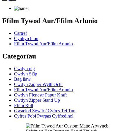
Ffilm Tywod Aur/Ffilm Arlunio
Cartref
Cynhyrchion
Ffilm Tywod Aur/Ffilm Arlunio
Categorïau
Cwdyn pig
Cwdyn Siâp
Bag llaw
Cwdyn Zipper Wyth Ochr
Ffilm Tywod Aur/Ffilm Arlunio
Cwdyn Ffenestr Papur Kraft
Cwdyn Zipper Stand Up
Ffilm Roll
Gwaelod Sgwâr / Cyfres Tei Tun
Cyfres Pobi Pwrpas Cyffredinol