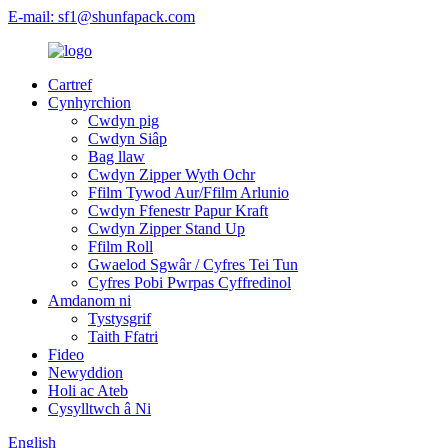
E-mail: sf1@shunfapack.com
Cartref
Cynhyrchion
Cwdyn pig
Cwdyn Siâp
Bag llaw
Cwdyn Zipper Wyth Ochr
Ffilm Tywod Aur/Ffilm Arlunio
Cwdyn Ffenestr Papur Kraft
Cwdyn Zipper Stand Up
Ffilm Roll
Gwaelod Sgwâr / Cyfres Tei Tun
Cyfres Pobi Pwrpas Cyffredinol
Amdanom ni
Tystysgrif
Taith Ffatri
Fideo
Newyddion
Holi ac Ateb
Cysylltwch â Ni
English