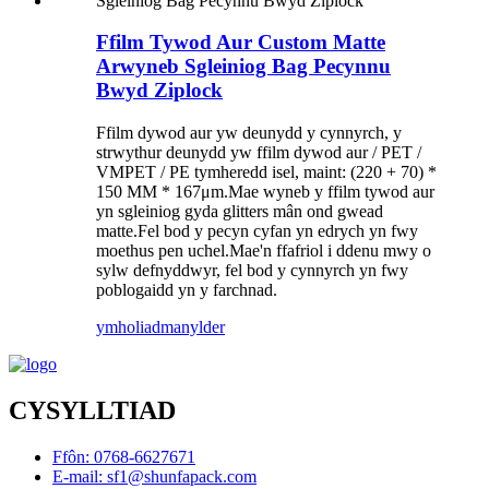
Ffilm Tywod Aur Custom Matte
Arwyneb Sgleiniog Bag Pecynnu
Bwyd Ziplock
Ffilm dywod aur yw deunydd y cynnyrch, y
strwythur deunydd yw ffilm dywod aur / PET /
VMPET / PE tymheredd isel, maint: (220 + 70) *
150 MM * 167μm.Mae wyneb y ffilm tywod aur
yn sgleiniog gyda glitters mân ond gwead
matte.Fel bod y pecyn cyfan yn edrych yn fwy
moethus pen uchel.Mae'n ffafriol i ddenu mwy o
sylw defnyddwyr, fel bod y cynnyrch yn fwy
poblogaidd yn y farchnad.
ymholiad
manylder
CYSYLLTIAD
Ffôn: 0768-6627671
E-mail: sf1@shunfapack.com