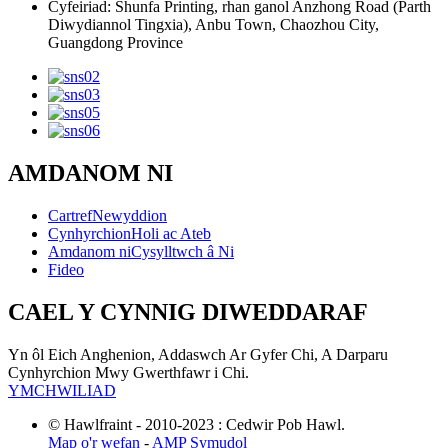
Cyfeiriad: Shunfa Printing, rhan ganol Anzhong Road (Parth
Diwydiannol Tingxia), Anbu Town, Chaozhou City,
Guangdong Province
AMDANOM NI
Cartref
Newyddion
Cynhyrchion
Holi ac Ateb
Amdanom ni
Cysylltwch â Ni
Fideo
CAEL Y CYNNIG DIWEDDARAF
Yn ôl Eich Anghenion, Addaswch Ar Gyfer Chi, A Darparu
Cynhyrchion Mwy Gwerthfawr i Chi.
YMCHWILIAD
© Hawlfraint - 2010-2023 : Cedwir Pob Hawl.
Map o'r wefan
-
AMP Symudol