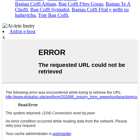
Bagiau Coffi Artisan
,
Bag Coffi Ffres Gorau
,
Bagiau Te A
Choffi
,
Bag Coffi Symudol
,
Bagiau Coffi Ffoil y gellir eu
hailgylchu
,
Tote Bag Coffi
,
Anfon e-bost
x