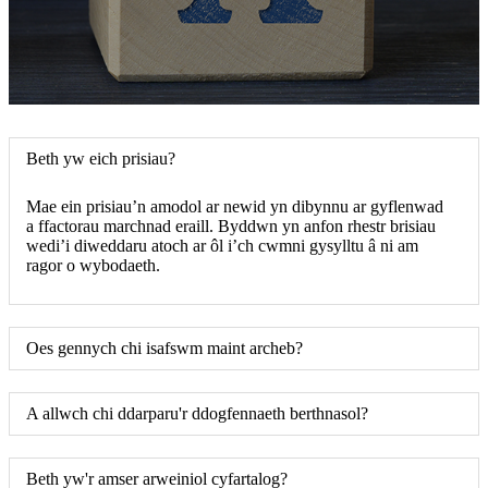
Beth yw eich prisiau?
Mae ein prisiau’n amodol ar newid yn dibynnu ar gyflenwad
a ffactorau marchnad eraill. Byddwn yn anfon rhestr brisiau
wedi’i diweddaru atoch ar ôl i’ch cwmni gysylltu â ni am
ragor o wybodaeth.
Oes gennych chi isafswm maint archeb?
A allwch chi ddarparu'r ddogfennaeth berthnasol?
Beth yw'r amser arweiniol cyfartalog?