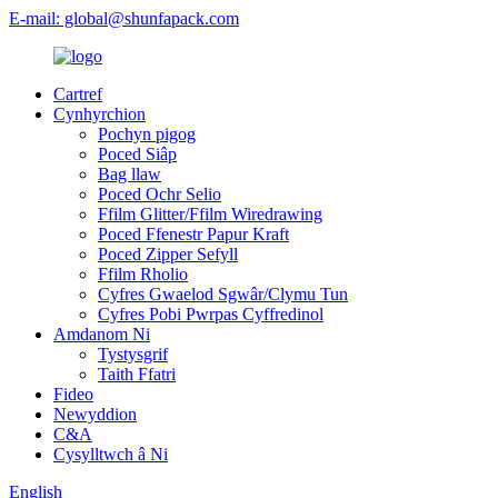
E-mail: global@shunfapack.com
Cartref
Cynhyrchion
Pochyn pigog
Poced Siâp
Bag llaw
Poced Ochr Selio
Ffilm Glitter/Ffilm Wiredrawing
Poced Ffenestr Papur Kraft
Poced Zipper Sefyll
Ffilm Rholio
Cyfres Gwaelod Sgwâr/Clymu Tun
Cyfres Pobi Pwrpas Cyffredinol
Amdanom Ni
Tystysgrif
Taith Ffatri
Fideo
Newyddion
C&A
Cysylltwch â Ni
English