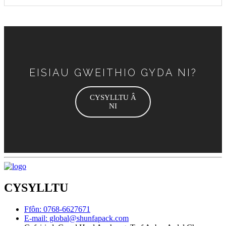
EISIAU GWEITHIO GYDA NI?
CYSYLLTU Â
NI
CYSYLLTU
Ffôn: 0768-6627671
E-mail: global@shunfapack.com