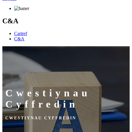
C&A
Cartref
C&A
Cwestiynau
Cyffredin
CWESTIYNAU CYFFREDIN