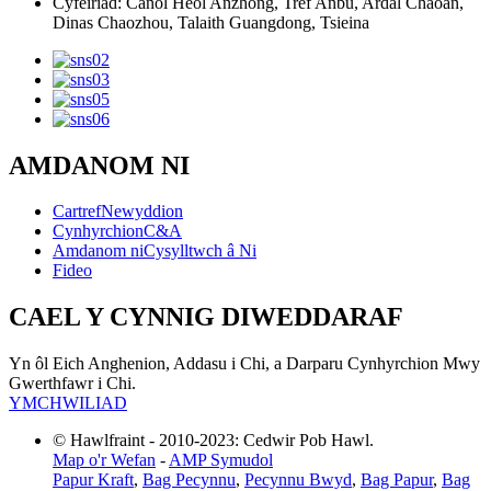
Cyfeiriad: Canol Heol Anzhong, Tref Anbu, Ardal Chaoan,
Dinas Chaozhou, Talaith Guangdong, Tsieina
AMDANOM NI
Cartref
Newyddion
Cynhyrchion
C&A
Amdanom ni
Cysylltwch â Ni
Fideo
CAEL Y CYNNIG DIWEDDARAF
Yn ôl Eich Anghenion, Addasu i Chi, a Darparu Cynhyrchion Mwy
Gwerthfawr i Chi.
YMCHWILIAD
© Hawlfraint - 2010-2023: Cedwir Pob Hawl.
Map o'r Wefan
-
AMP Symudol
Papur Kraft
,
Bag Pecynnu
,
Pecynnu Bwyd
,
Bag Papur
,
Bag